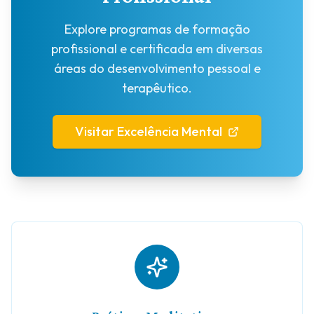
Explore programas de formação
profissional e certificada em diversas
áreas do desenvolvimento pessoal e
terapêutico.
Visitar Excelência Mental