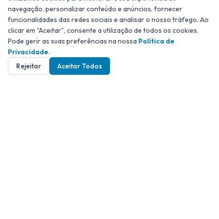
Práticas e Jornadas
navegação, personalizar conteúdo e anúncios, fornecer
funcionalidades das redes sociais e analisar o nosso tráfego. Ao
Disponíveis
clicar em "Aceitar", consente a utilização de todos os cookies.
Pode gerir as suas preferências na nossa
Política de
Privacidade
.
Rejeitar
Aceitar Todos
Jornadas de Ho'oponopono, Reiki,
Neuromeditação e Neurociência