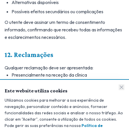
Alternativas disponíveis
Possíveis efeitos secundários ou complicações
O utente deve assinar um termo de consentimento
informado, confirmando que recebeu todas as informações
e esclarecimentos necessários.
12. Reclamações
Qualquer reclamação deve ser apresentada:
Presencialmente na receção da clínica
Por email para geral@nirvanamed.pt
Este website utiliza cookies
Através do Livro de Reclamações (físico ou eletrónico)
Utilizamos cookies para melhorar a sua experiência de
A clínica compromete-se a analisar e responder a todas as
navegação, personalizar conteúdo e anúncios, fornecer
reclamações no prazo de 15 dias úteis.
funcionalidades das redes sociais e analisar o nosso tráfego. Ao
clicar em "Aceitar", consente a utilização de todos os cookies.
Para reclamações formais, pode aceder ao
Livro de
Pode gerir as suas preferências na nossa
Política de